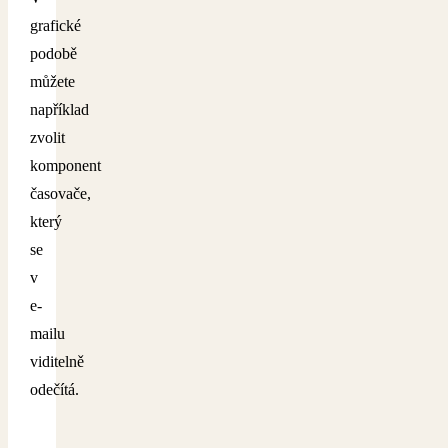
grafické
podobě
můžete
například
zvolit
komponent
časovače,
který
se
v
e-
mailu
viditelně
odečítá.