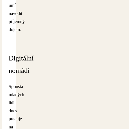
umí
navodit
příjemný
dojem.
Digitální
nomádi
Spousta
mladých
lidí
dnes
pracuje
na