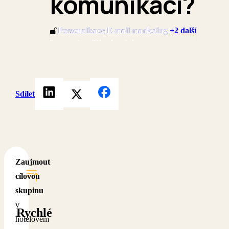
komunikaci?
Personalizace
Personalizace
/
/
E-mail marketing
E-mail marketing
/
/
+2 další
Segmentage
/
Obsahové tipy
Sdílet
Zaujmout
cílovou
skupinu
v
Rychlé
hotelovém