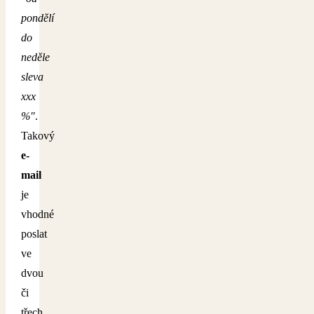
pondělí
do
neděle
sleva
xxx
%"
.
Takový
e-
mail
je
vhodné
poslat
ve
dvou
či
třech