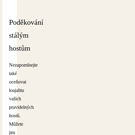
Poděkování
stálým
hostům
Nezapomínejte
také
oceňovat
loajalitu
vašich
pravidelných
hostů.
Můžete
jim