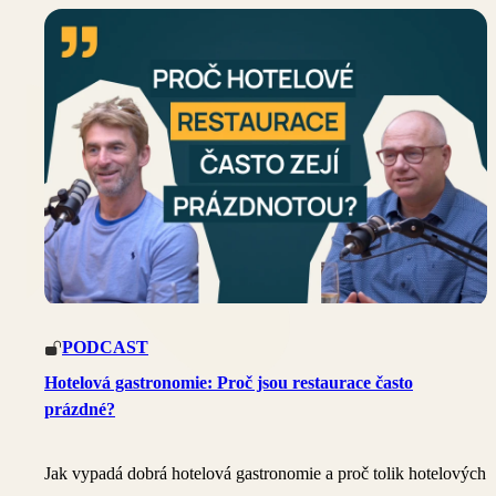
–
rádi
vás
osobně
potkáme.
PODCAST
Hotelová gastronomie: Proč jsou restaurace často
prázdné?
Jak vypadá dobrá hotelová gastronomie a proč tolik hotelových