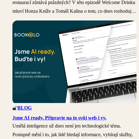
restaurací zůstává prázdných? V této epizodě Welcome Drinku
mluví Honza Kníže a Tomáš Kalina o tom, co dnes rozhoduje
o úspěchu kuchaře, proč je gastronomie víc než jen práce a co
hosté opravdu očekávají od hotelové restaurace i snídaně.
BLOG
Jsme AI ready. Připravte na to svůj web i vy.
Umělá inteligence už dnes není jen technologické téma.
Postupně mění i to, jak lidé hledají informace, vybírají služby,