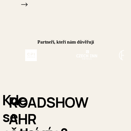
Partneři, kteří nám důvěřují
ČERVEN
Kde
ROADSHOW
10
se
Středa
AHR