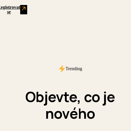
Roadshow
egistrovat
se
nově
do
hotelu
Clarion
Congress
v
Českých
Trending
Budějovicích
a
zastavte
Objevte, co je
se
u
nového
našeho
Bookolo
stánku