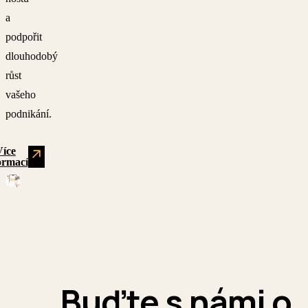
a
podpořit
dlouhodobý
růst
vašeho
podnikání.
Více
ormací
Buďte s námi o