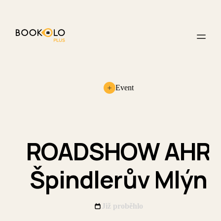
Event
ROADSHOW AHR
Špindlerův Mlýn
Již proběhlo