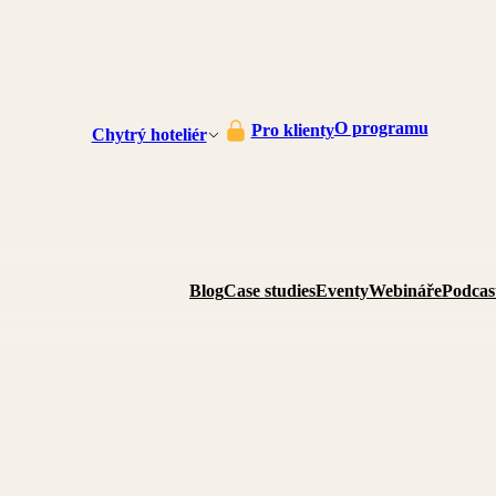
O programu
Pro klienty
Chytrý hoteliér
Blog
Case studies
Eventy
Webináře
Podcas