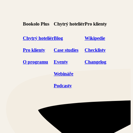
Bookolo Plus
Chytrý hoteliér
Pro klienty
Chytrý hoteliér
Blog
Wikipedie
Pro klienty
Case studies
Checklisty
O programu
Eventy
Changelog
Webináře
Podcasty